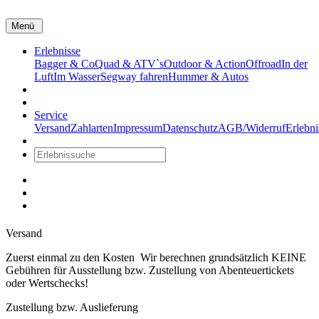
Menü
Erlebnisse
Bagger & Co
Quad & ATV`s
Outdoor & Action
Offroad
In der
Luft
Im Wasser
Segway fahren
Hummer & Autos
Wertscheck
Kontakt
Service
Versand
Zahlarten
Impressum
Datenschutz
AGB/Widerruf
Erlebni
Warenkorb
Versand
Zuerst einmal zu den Kosten
Wir berechnen grundsätzlich KEINE
Gebühren für Ausstellung bzw. Zustellung von Abenteuertickets
oder Wertschecks!
Zustellung bzw. Auslieferung